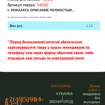
74030
Артикул товара:
ПОКАЗАТЬ ОПИСАНИЕ ПОЛНОСТЬЮ...
Вес (кг)
1.15
* Перед безналичной оплатой обязательно
зарезервируйте товар у наших менеджеров по
телефону или через форму обратной связи, либо
отправьте нам письмо по электронной почте
МАГАЗИНЫ
Время
работы
КУБИНКА
ежедневно
|
без
+7(495)984-
ЗВЕНИГОРОД
выходных
83-47